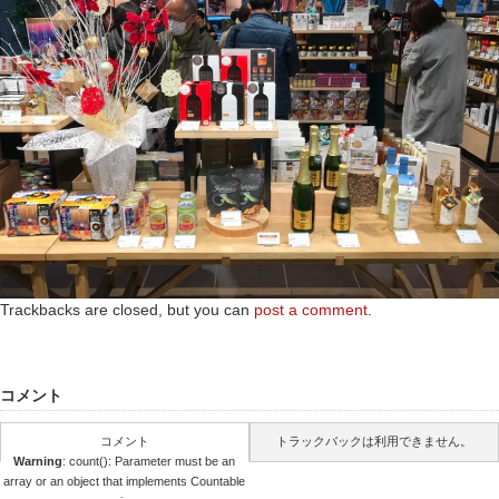
Trackbacks are closed, but you can
post a comment
.
コメント
コメント
トラックバックは利用できません。
Warning
: count(): Parameter must be an
array or an object that implements Countable