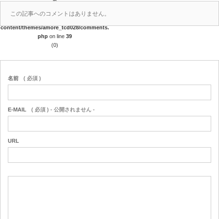
in
/home/techuman2/harenohiyori.jp/public_
この記事へのコメントはありません。
html/wp-
content/themes/amore_tcd028/comments.
php
on line
39
(0)
名前
( 必須 )
E-MAIL
( 必須 ) - 公開されません -
URL