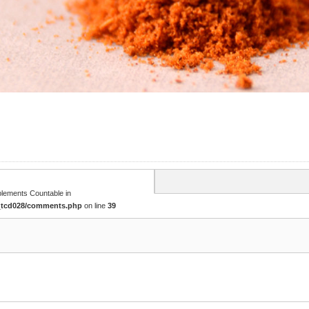
mplements Countable in
e_tcd028/comments.php
on line
39