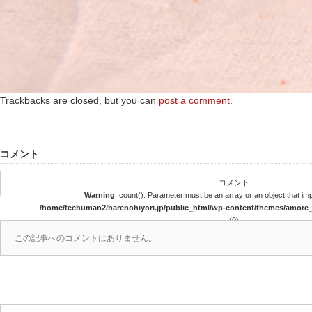
Trackbacks are closed, but you can
post a comment
.
コメント
コメント
Warning
: count(): Parameter must be an array or an object that i
/home/techuman2/harenohiyori.jp/public_html/wp-content/themes/amor
(0)
この記事へのコメントはありません。